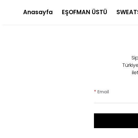
Anasayfa
EŞOFMAN ÜSTÜ
SWEAT
Sip
Türkiy
il
*
Email