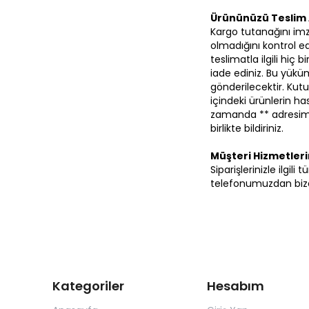
Ürününüzü Teslim 
Kargo tutanağını im
olmadığını kontrol ed
teslimatla ilgili hiç
iade ediniz. Bu yüküm
gönderilecektir. Kutu
içindeki ürünlerin 
zamanda ** adresimi
birlikte bildiriniz.
Müşteri Hizmetler
Siparişlerinizle ilgil
telefonumuzdan bize 
Kategoriler
Hesabım