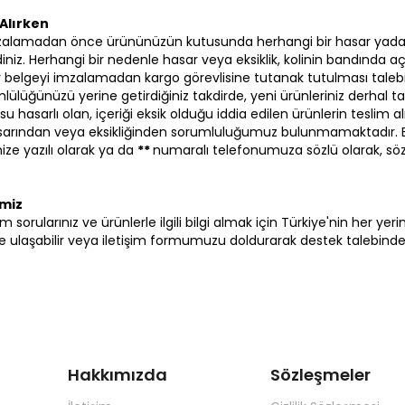
Alırken
zalamadan önce ürününüzün kutusunda herhangi bir hasar yada
iniz. Herhangi bir nedenle hasar veya eksiklik, kolinin bandında aç
 bir belgeyi imzalamadan kargo görevlisine tutanak tutulması talebi
lülüğünüzü yerine getirdiğiniz takdirde, yeni ürünleriniz derhal ta
su hasarlı olan, içeriği eksik olduğu iddia edilen ürünlerin tesli
hasarından veya eksikliğinden sorumluluğumuz bulunmamaktadır.
ze yazılı olarak ya da
**
numaralı telefonumuza sözlü olarak, sö
imiz
i tüm sorularınız ve ürünlerle ilgili bilgi almak için Türkiye'nin her y
ulaşabilir veya iletişim formumuzu doldurarak destek talebinde b
Hakkımızda
Sözleşmeler