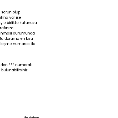
 sorun olup
ılma var ise
yle birlikte kutunuzu
rafınıza
m alınması durumunda
 Bu durumu en kısa
zleşme numarası ile
erinden *** numaralı
ulunabilirsiniz.