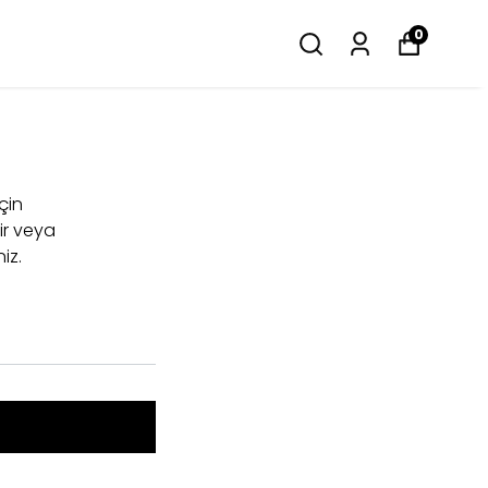
0
için
ir veya
iz.