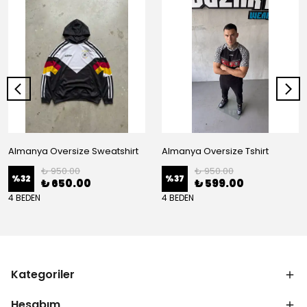
Almanya Oversize Sweatshirt
Almanya Oversize Tshirt
₺ 950.00
₺ 950.00
%
32
%
37
₺ 650.00
₺ 599.00
4 BEDEN
4 BEDEN
Kategoriler
Hesabım