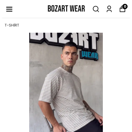
0
T-SHİRT