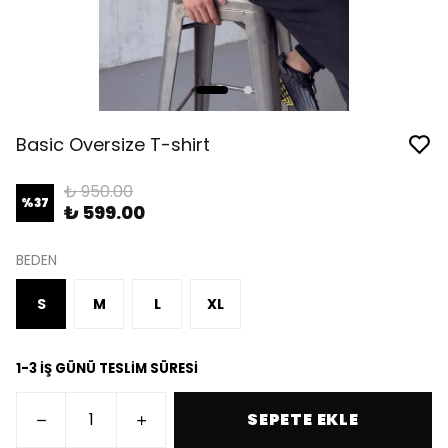
Basic Oversize T-shirt
₺ 950.00
%
37
₺ 599.00
BEDEN
S
M
L
XL
1-3 İŞ GÜNÜ TESLİM SÜRESİ
SEPETE EKLE