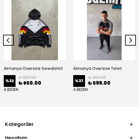
Almanya Oversize Sweatshirt
Almanya Oversize Tshirt
₺ 950.00
₺ 950.00
%
32
%
37
₺ 650.00
₺ 599.00
4 BEDEN
4 BEDEN
Kategoriler
Hesabım