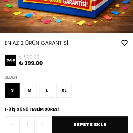
EN AZ 2 ÜRÜN GARANTİSİ
₺ 900.00
%
56
₺ 399.00
BEDEN
S
M
L
XL
1-3 İŞ GÜNÜ TESLİM SÜRESİ
SEPETE EKLE