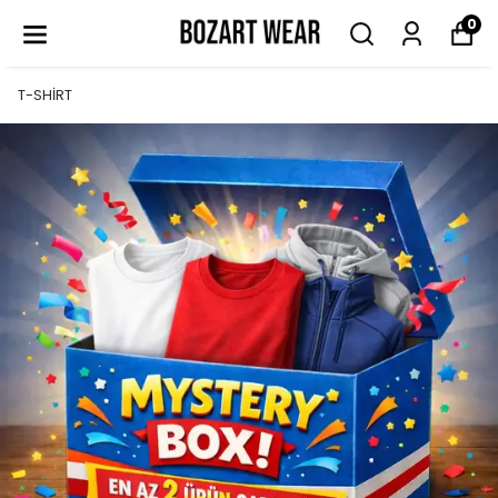
0
T-SHİRT