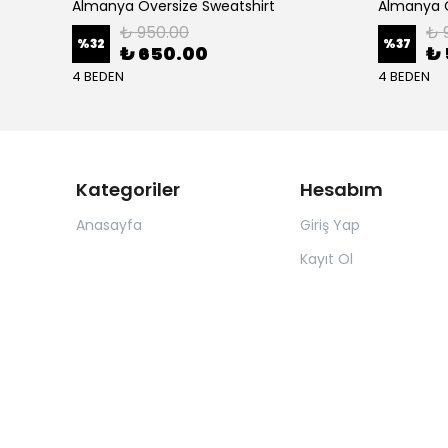
Almanya Oversize Sweatshirt
Almanya O
₺ 950.00
₺ 
%
32
%
37
₺ 650.00
₺ 
4 BEDEN
4 BEDEN
Kategoriler
Hesabım
Anasayfa
Giriş Yap
Kayıt Ol