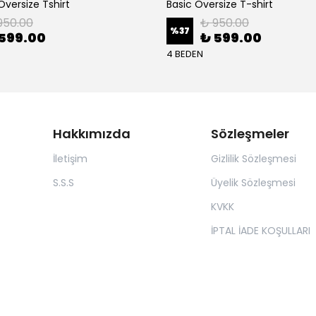
versize Tshirt
Basic Oversize T-shirt
950.00
₺ 950.00
%
37
599.00
₺ 599.00
4 BEDEN
Hakkımızda
Sözleşmeler
İletişim
Gizlilik Sözleşmesi
S.S.S
Üyelik Sözleşmesi
KVKK
İPTAL İADE KOŞULLARI