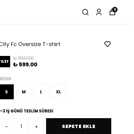
0
City Fc Oversize T-shirt
₺ 950.00
%
37
₺ 599.00
BEDEN
S
M
L
XL
1-3 İŞ GÜNÜ TESLİM SÜRESİ
SEPETE EKLE