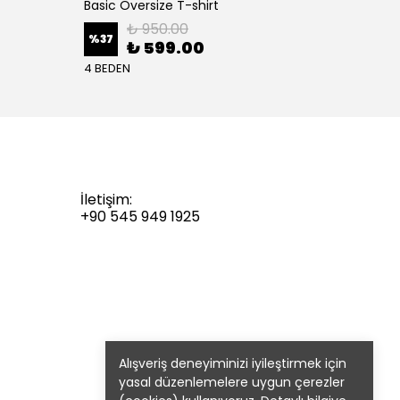
Basic Oversize T-shirt
Basic 
₺ 950.00
%
37
%
37
₺ 599.00
4 BEDEN
4 BEDE
İletişim:
+90 545 949 1925
Alışveriş deneyiminizi iyileştirmek için
yasal düzenlemelere uygun çerezler