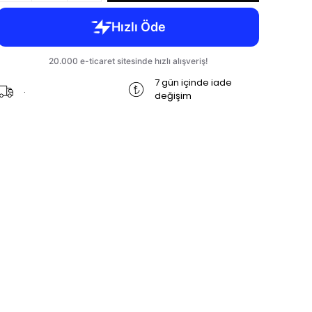
7 gün içinde iade
.
değişim