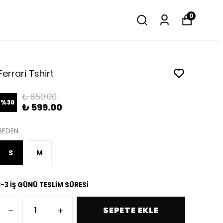
0
Ferrari Tshirt
₺ 850.00
%
30
₺ 599.00
BEDEN
S
M
1-3 İŞ GÜNÜ TESLİM SÜRESİ
SEPETE EKLE