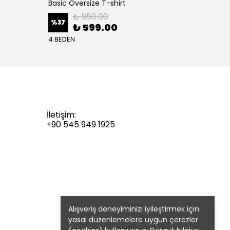
Basic Oversize T-shirt
Basic 
₺ 950.00
%
37
%
37
₺ 599.00
4 BEDEN
4 BEDE
İletişim:
+90 545 949 1925
Alışveriş deneyiminizi iyileştirmek için
yasal düzenlemelere uygun çerezler