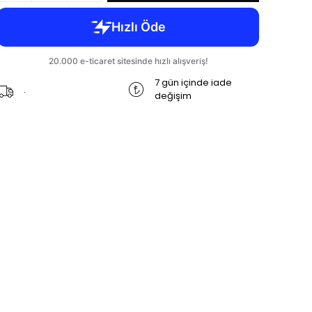
7 gün içinde iade
.
değişim