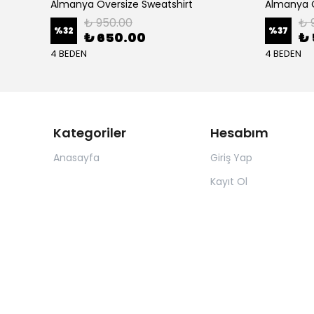
Almanya Oversize Sweatshirt
Almanya O
₺ 950.00
₺ 
%
32
%
37
₺ 650.00
₺ 
4 BEDEN
4 BEDEN
Kategoriler
Hesabım
Anasayfa
Giriş Yap
Kayıt Ol