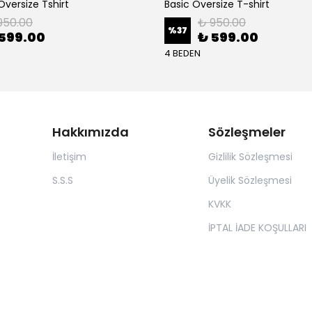
versize Tshirt
Basic Oversize T-shirt
950.00
₺ 950.00
%
37
599.00
₺ 599.00
4 BEDEN
Hakkımızda
Sözleşmeler
İletişim
Gizlilik Sözleşmesi
S.S.S
Üyelik Sözleşmesi
KVKK
İPTAL İADE KOŞULLARI