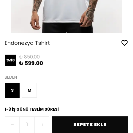
Endonezya Tshirt
₺ 850.00
%
30
₺ 599.00
BEDEN
S
M
1-3 İŞ GÜNÜ TESLİM SÜRESİ
SEPETE EKLE