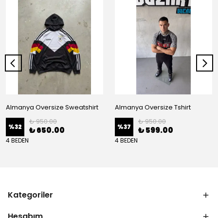
Almanya Oversize Sweatshirt
Almanya Oversize Tshirt
₺ 950.00
₺ 950.00
%
32
%
37
₺ 650.00
₺ 599.00
4 BEDEN
4 BEDEN
Kategoriler
Hesabım