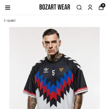
0
T-SHİRT