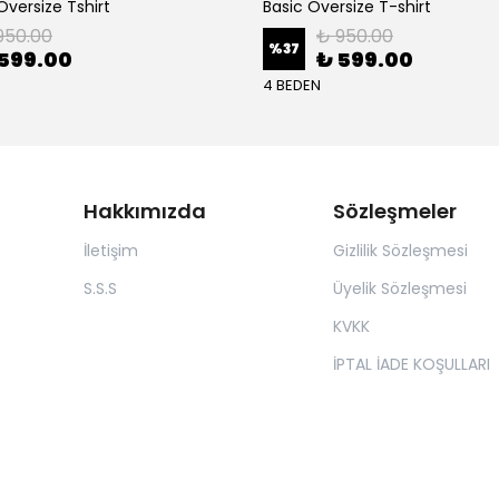
versize Tshirt
Basic Oversize T-shirt
950.00
₺ 950.00
%
37
599.00
₺ 599.00
4 BEDEN
Hakkımızda
Sözleşmeler
İletişim
Gizlilik Sözleşmesi
S.S.S
Üyelik Sözleşmesi
KVKK
İPTAL İADE KOŞULLARI