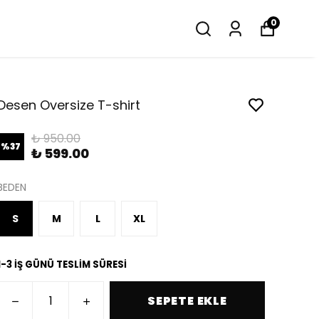
0
Desen Oversize T-shirt
₺ 950.00
%
37
₺ 599.00
BEDEN
S
M
L
XL
1-3 İŞ GÜNÜ TESLİM SÜRESİ
SEPETE EKLE