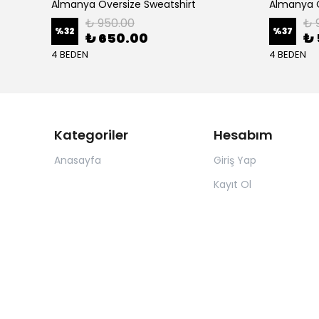
Almanya Oversize Sweatshirt
Almanya O
₺ 950.00
₺ 
%
32
%
37
₺ 650.00
₺ 
4 BEDEN
4 BEDEN
Kategoriler
Hesabım
Anasayfa
Giriş Yap
Kayıt Ol