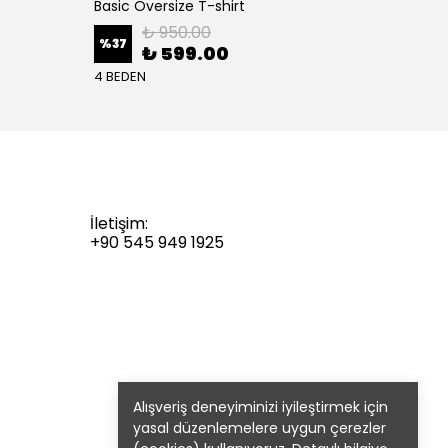
Basic Oversize T-shirt
Basic 
₺ 950.00
%
37
%
37
₺ 599.00
4 BEDEN
4 BEDE
İletişim:
+90 545 949 1925
Alışveriş deneyiminizi iyileştirmek için
yasal düzenlemelere uygun çerezler