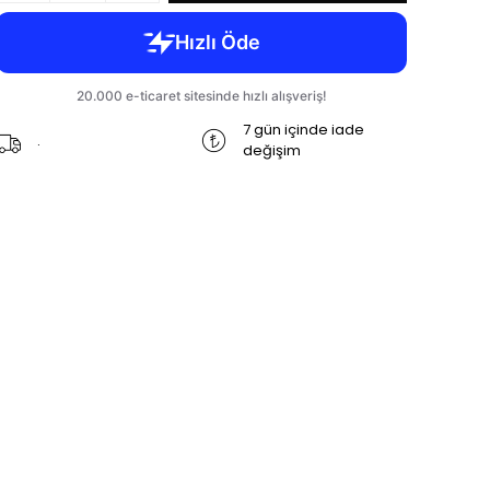
7 gün içinde iade
.
değişim