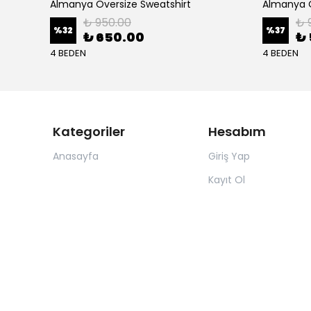
Almanya Oversize Sweatshirt
Almanya O
₺ 950.00
₺ 
%
32
%
37
₺ 650.00
₺ 
4 BEDEN
4 BEDEN
Kategoriler
Hesabım
Anasayfa
Giriş Yap
Kayıt Ol