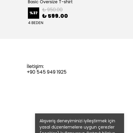
Basic Oversize T-shirt
Basic 
₺ 950.00
%
37
%
37
₺ 599.00
4 BEDEN
4 BEDE
İletişim:
+90 545 949 1925
Alışveriş deneyiminizi iyileştirmek için
yasal düzenlemelere uygun çerezler