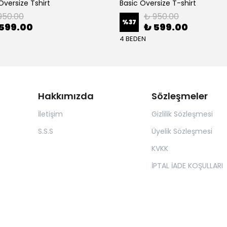
versize Tshirt
Basic Oversize T-shirt
950.00
₺ 950.00
%
37
599.00
₺ 599.00
4 BEDEN
Hakkımızda
Sözleşmeler
İletişim
Gizlilik Sözleşmesi
S.S.S
Üyelik Sözleşmesi
KVKK
İPTAL İADE KOŞULLARI