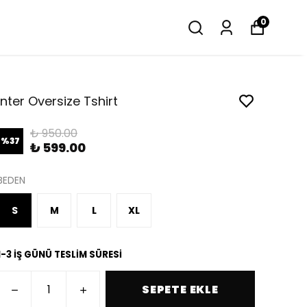
0
İnter Oversize Tshirt
₺ 950.00
%
37
₺ 599.00
BEDEN
S
M
L
XL
1-3 İŞ GÜNÜ TESLİM SÜRESİ
SEPETE EKLE