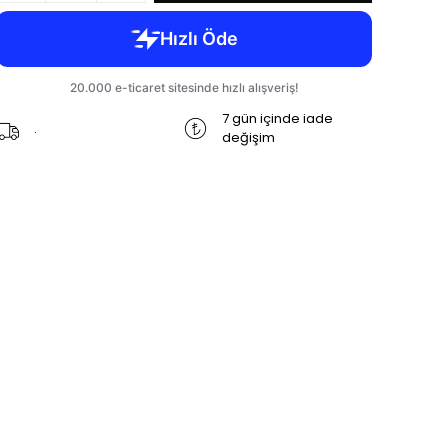
7 gün içinde iade
.
değişim