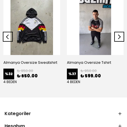
Almanya Oversize Sweatshirt
Almanya Oversize Tshirt
₺ 950.00
₺ 950.00
%
32
%
37
₺ 650.00
₺ 599.00
4 BEDEN
4 BEDEN
Kategoriler
Hesabım