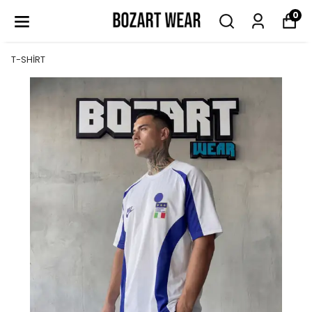
0
T-SHİRT