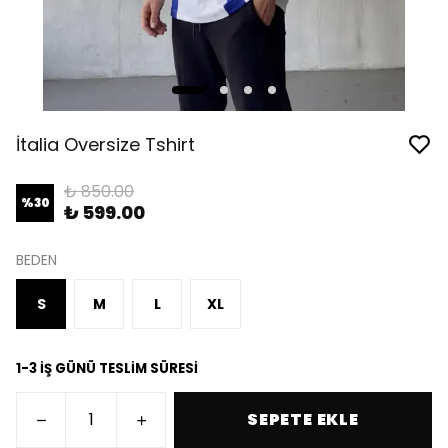
İtalia Oversize Tshirt
₺ 850.00
%
30
₺ 599.00
BEDEN
S
M
L
XL
1-3 İŞ GÜNÜ TESLİM SÜRESİ
SEPETE EKLE