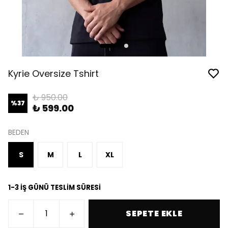
Kyrie Oversize Tshirt
₺ 950.00
%
37
₺ 599.00
BEDEN
S
M
L
XL
1-3 İŞ GÜNÜ TESLİM SÜRESİ
SEPETE EKLE