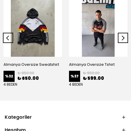
Almanya Oversize Sweatshirt
Almanya Oversize Tshirt
₺ 950.00
₺ 950.00
%
32
%
37
₺ 650.00
₺ 599.00
4 BEDEN
4 BEDEN
Kategoriler
Hesabım