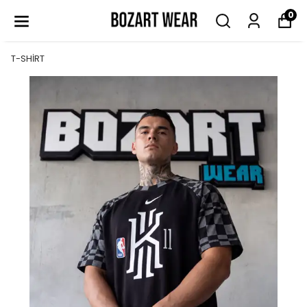
0
T-SHİRT