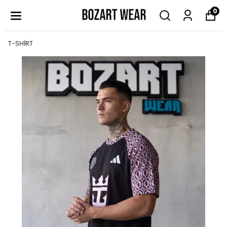
0
T-SHİRT