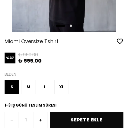
Miami Oversize Tshirt
₺ 950.00
%
37
₺ 599.00
BEDEN
S
M
L
XL
1-3 İŞ GÜNÜ TESLİM SÜRESİ
SEPETE EKLE