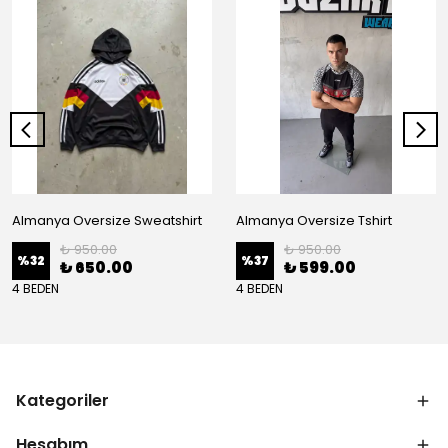
Almanya Oversize Sweatshirt
Almanya Oversize Tshirt
₺ 950.00
₺ 950.00
%
32
%
37
₺ 650.00
₺ 599.00
4 BEDEN
4 BEDEN
Kategoriler
Hesabım