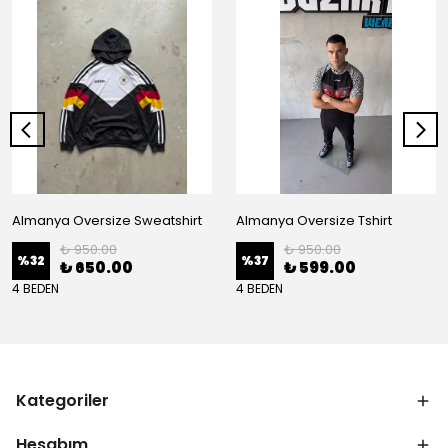
Almanya Oversize Sweatshirt
Almanya Oversize Tshirt
₺ 950.00
₺ 950.00
%
32
%
37
₺ 650.00
₺ 599.00
4 BEDEN
4 BEDEN
Kategoriler
Hesabım