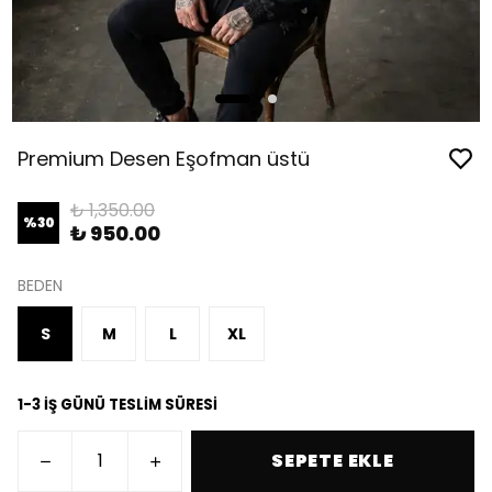
Premium Desen Eşofman üstü
₺ 1,350.00
%
30
₺ 950.00
BEDEN
S
M
L
XL
1-3 İŞ GÜNÜ TESLİM SÜRESİ
SEPETE EKLE