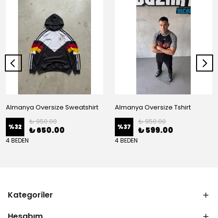
Almanya Oversize Sweatshirt
Almanya Oversize Tshirt
₺ 950.00
₺ 950.00
%
32
%
37
₺ 650.00
₺ 599.00
4 BEDEN
4 BEDEN
Kategoriler
Hesabım