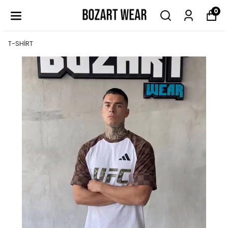
0
T-SHİRT