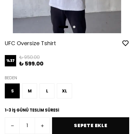
UFC Oversize Tshirt
₺ 950.00
%
37
₺ 599.00
BEDEN
S
M
L
XL
1-3 İŞ GÜNÜ TESLİM SÜRESİ
SEPETE EKLE